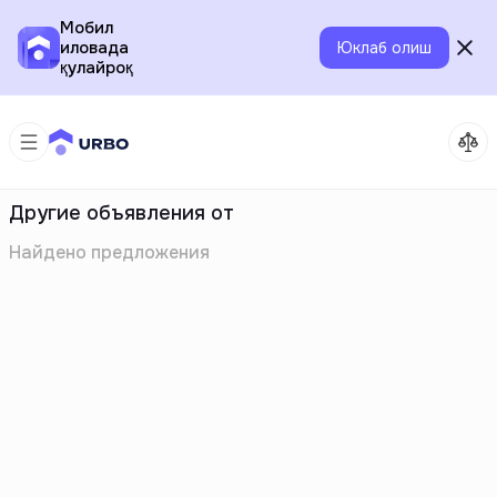
Мобил
иловада
Юклаб олиш
қулайроқ
Другие объявления от
Найдено
предложения