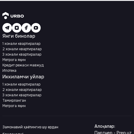
Янги бинолар
1 хонали квартиралар
2 хонали квартиралар
3 хонали квартиралар
Метрога яқин
Кредит режаси мавжуд
Ипотека
Иккиламчи уйлар
1 хонали квартиралар
2 хонали квартиралар
3 хонали квартиралар
Тамирланган
Метрога яқин
Алоқалар
:
Замонавий ҳаётингиз шу ердан
Партнер - Prep.uz