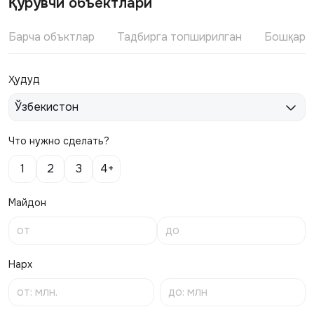
Қурувчи объектлари
Барча объктлар
Тадбирга топширилган
Бошқари
Ҳудуд
Ўзбекистон
Что нужно сделать?
1
2
3
4+
Майдон
Нарх