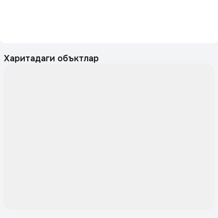
Харитадаги объктлар