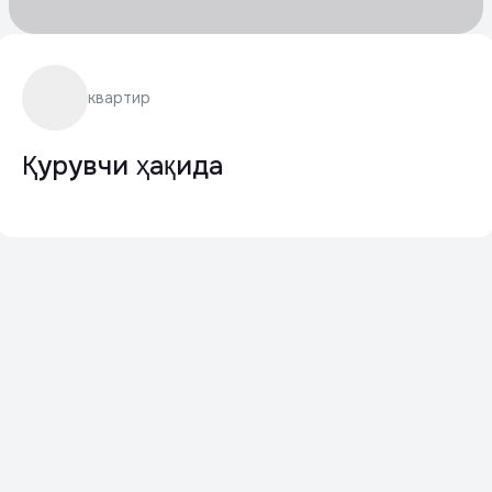
квартир
Қурувчи ҳақида