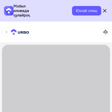
Мобил
иловада
Юклаб олиш
қулайроқ