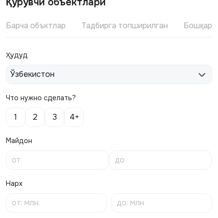
Қурувчи объектлари
Барча объктлар
Тадбирга топширилган
Бошқари
Ҳудуд
Ўзбекистон
Что нужно сделать?
1
2
3
4+
Майдон
Нарх