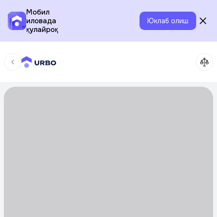
Мобил
иловада
Юклаб олиш
қулайроқ