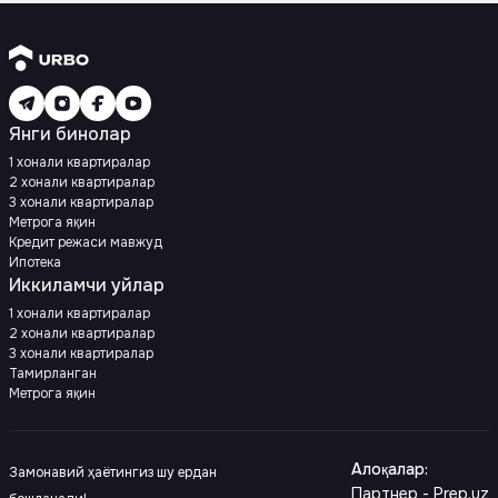
Янги бинолар
1 хонали квартиралар
2 хонали квартиралар
3 хонали квартиралар
Метрога яқин
Кредит режаси мавжуд
Ипотека
Иккиламчи уйлар
1 хонали квартиралар
2 хонали квартиралар
3 хонали квартиралар
Тамирланган
Метрога яқин
Алоқалар
:
Замонавий ҳаётингиз шу ердан
Партнер - Prep.uz