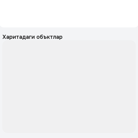
Харитадаги объктлар