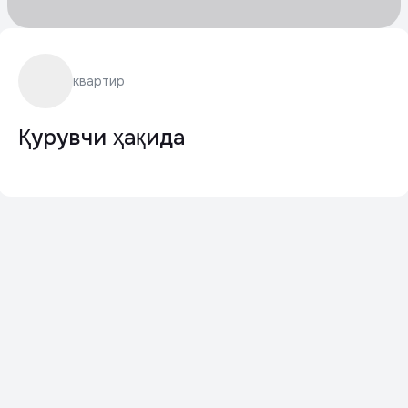
квартир
Қурувчи ҳақида