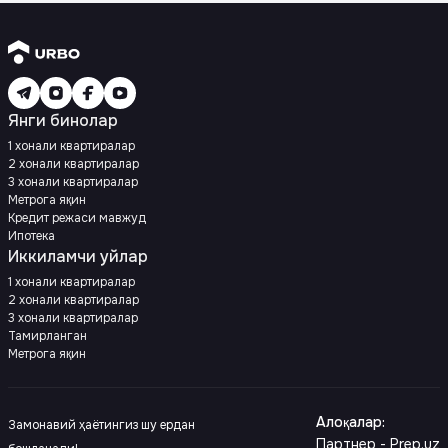
Янги бинолар
1 хонали квартиралар
2 хонали квартиралар
3 хонали квартиралар
Метрога яқин
Кредит режаси мавжуд
Ипотека
Иккиламчи уйлар
1 хонали квартиралар
2 хонали квартиралар
3 хонали квартиралар
Тамирланган
Метрога яқин
Алоқалар
:
Замонавий ҳаётингиз шу ердан
Партнер - Prep.uz