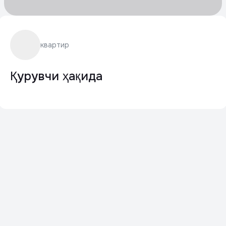
квартир
Қурувчи ҳақида