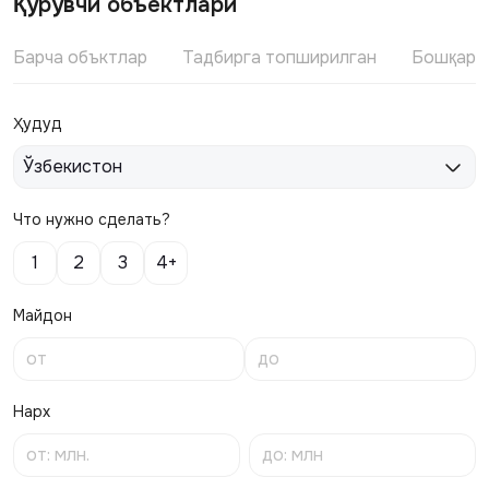
Қурувчи объектлари
Барча объктлар
Тадбирга топширилган
Бошқари
Ҳудуд
Ўзбекистон
Что нужно сделать?
1
2
3
4+
Майдон
Нарх