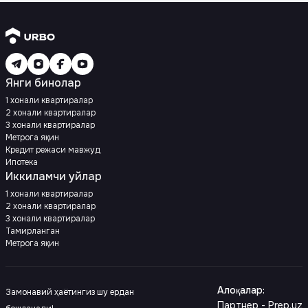
Янги бинолар
1 хонали квартиралар
2 хонали квартиралар
3 хонали квартиралар
Метрога яқин
Кредит режаси мавжуд
Ипотека
Иккиламчи уйлар
1 хонали квартиралар
2 хонали квартиралар
3 хонали квартиралар
Тамирланган
Метрога яқин
Алоқалар
:
Замонавий ҳаётингиз шу ердан
Партнер - Prep.uz