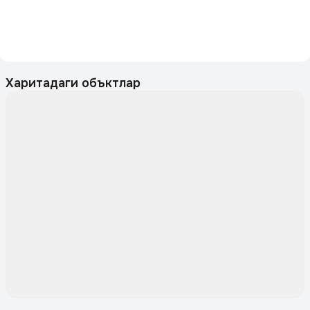
Харитадаги объктлар