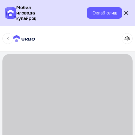
Мобил
иловада
Юклаб олиш
қулайроқ