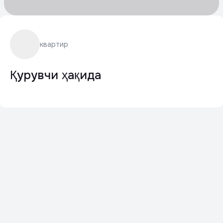
квартир
Қурувчи ҳақида