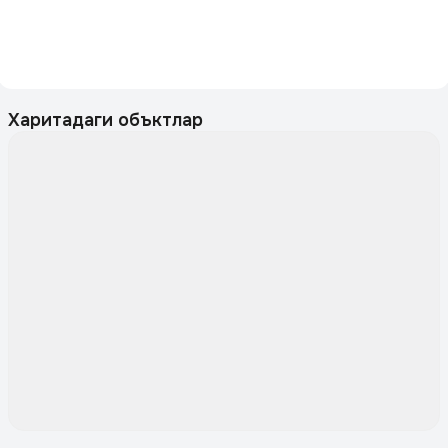
Харитадаги объктлар