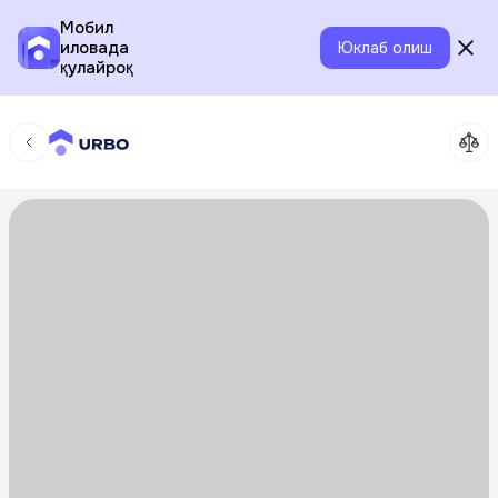
Мобил
иловада
Юклаб олиш
қулайроқ