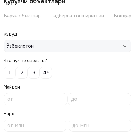
Қурувчи объектлари
Барча объктлар
Тадбирга топширилган
Бошқари
Ҳудуд
Ўзбекистон
Что нужно сделать?
1
2
3
4+
Майдон
Нарх