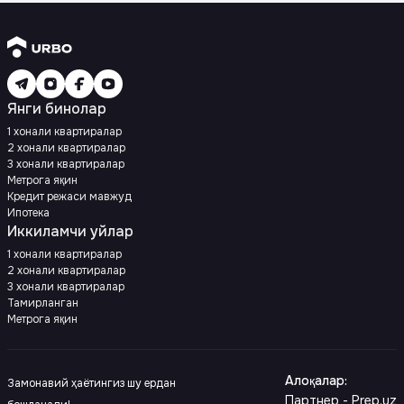
Янги бинолар
1 хонали квартиралар
2 хонали квартиралар
3 хонали квартиралар
Метрога яқин
Кредит режаси мавжуд
Ипотека
Иккиламчи уйлар
1 хонали квартиралар
2 хонали квартиралар
3 хонали квартиралар
Тамирланган
Метрога яқин
Алоқалар
:
Замонавий ҳаётингиз шу ердан
Партнер - Prep.uz