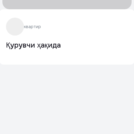
квартир
Қурувчи ҳақида