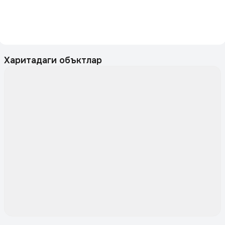
Харитадаги объктлар