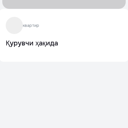
квартир
Қурувчи ҳақида