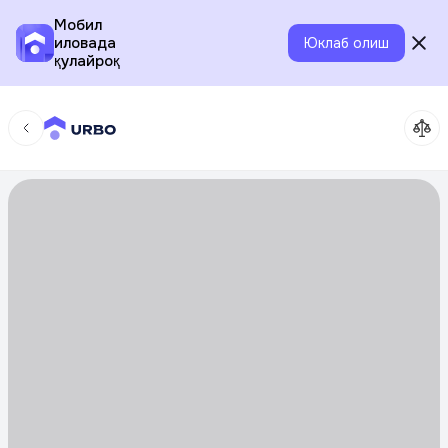
Мобил
иловада
Юклаб олиш
қулайроқ