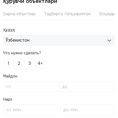
Қурувчи объектлари
Барча объктлар
Тадбирга топширилган
Бошқари
Ҳудуд
Ўзбекистон
Что нужно сделать?
1
2
3
4+
Майдон
Нарх