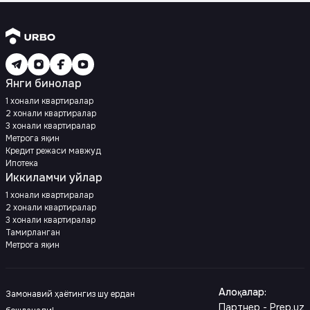
Янги бинолар
1 хонали квартиралар
2 хонали квартиралар
3 хонали квартиралар
Метрога яқин
Кредит режаси мавжуд
Ипотека
Иккиламчи уйлар
1 хонали квартиралар
2 хонали квартиралар
3 хонали квартиралар
Тамирланган
Метрога яқин
Алоқалар
:
Замонавий ҳаётингиз шу ердан
Партнер - Prep.uz