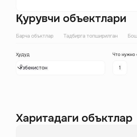
Қурувчи объектлари
Барча объктлар
Тадбирга топширилган
Бош
Ҳудуд
Что нужно 
Ўзбекистон
1
Харитадаги объктлар