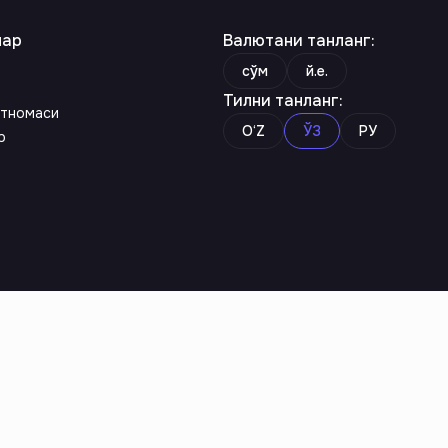
лар
Валютани танланг
:
сўм
й.е.
Тилни танланг
:
тномаси
O‘Z
ЎЗ
РУ
р