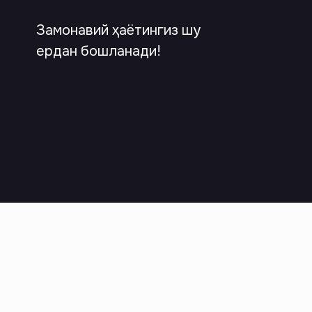
Замонавий ҳаётингиз шу
ердан бошланади!