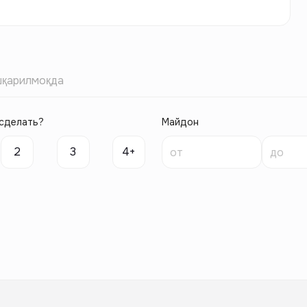
қарилмоқда
сделать?
Майдон
2
3
4+