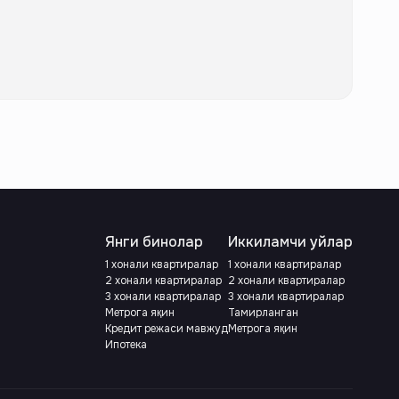
Янги бинолар
Иккиламчи уйлар
1 хонали квартиралар
1 хонали квартиралар
2 хонали квартиралар
2 хонали квартиралар
3 хонали квартиралар
3 хонали квартиралар
Метрога яқин
Тамирланган
Кредит режаси мавжуд
Метрога яқин
Ипотека