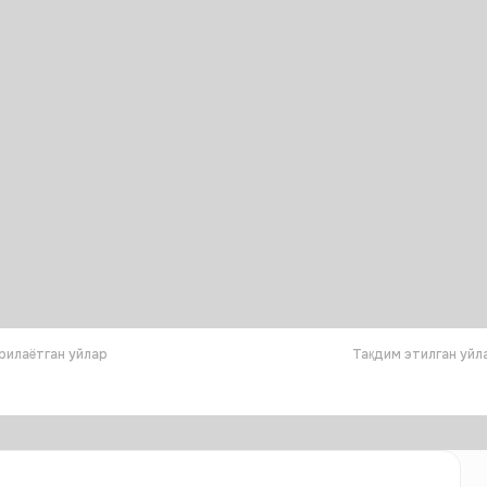
рилаётган уйлар
Тақдим этилган уйл