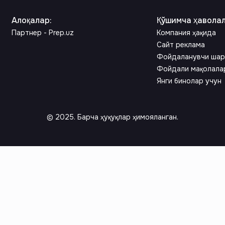
Алоқалар
:
Қўшимча ҳавола
Партнер - Prep.uz
Компания ҳақида
Сайт реклама
Фойдаланувчи шар
Фойдали мақолала
Янги бинолар учун
© 2025. Барча ҳуқуқлар ҳимояланган.