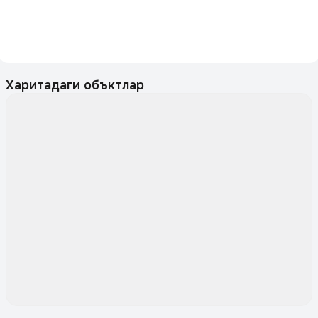
Харитадаги объктлар