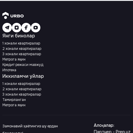
Янги бинолар
1 хонали квартиралар
2 хонали квартиралар
3 хонали квартиралар
Метрога яқин
Кредит режаси мавжуд
Ипотека
Иккиламчи уйлар
1 хонали квартиралар
2 хонали квартиралар
3 хонали квартиралар
Тамирланган
Метрога яқин
Алоқалар
:
Замонавий ҳаётингиз шу ердан
Партнер - Prep.uz