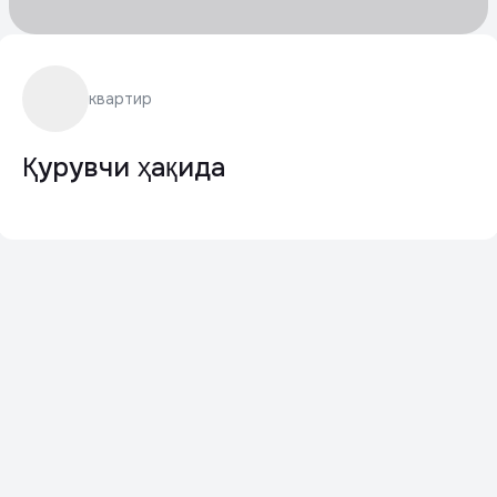
квартир
Қурувчи ҳақида