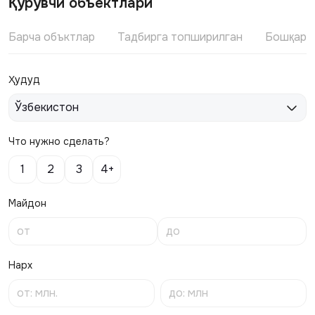
Қурувчи объектлари
Барча объктлар
Тадбирга топширилган
Бошқари
Ҳудуд
Ўзбекистон
Что нужно сделать?
1
2
3
4+
Майдон
Нарх