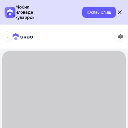
Мобил
иловада
Юклаб олиш
қулайроқ