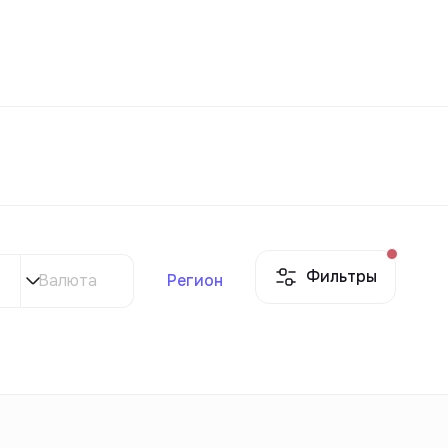
Избранное
Узбекистан
РУ
Контакты
Для новостроек
Фильтры
Валюта
Регион
Контакты
Для новостроек
Контакты
Для новостроек
Контакты
Для новостроек