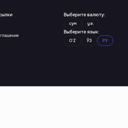
сылки
Выберите валюту
:
сум
y.e.
Выберите язык
:
оглашение
O‘Z
ЎЗ
РУ