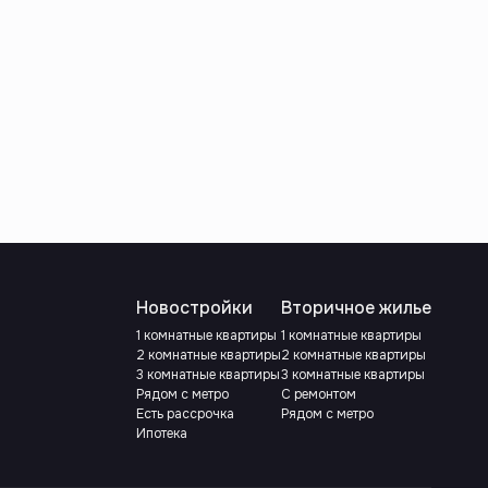
Новостройки
Вторичное жилье
1 комнатные квартиры
1 комнатные квартиры
2 комнатные квартиры
2 комнатные квартиры
3 комнатные квартиры
3 комнатные квартиры
Рядом с метро
С ремонтом
Есть рассрочка
Рядом с метро
Ипотека