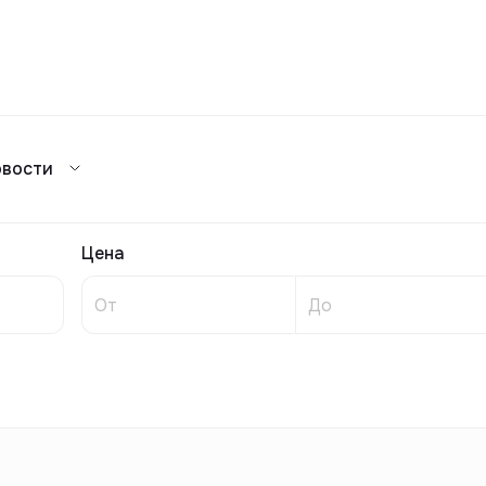
Сравнение
овости
Каталог жилых комплексов
я аренда
ажа
Сдать в аренду
предложений
ог риелторов
Реклама
Цена
Сдача в 2025
предложений
ог риелторов
Реклама
ог риелторов
Реклама
ог риелторов
Реклама