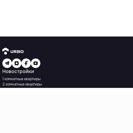
Новостройки
1 комнатные квартиры
2 комнатные квартиры
3 комнатные квартиры
Рядом с метро
Есть рассрочка
Ипотека
Вторичное жилье
1 комнатные квартиры
2 комнатные квартиры
3 комнатные квартиры