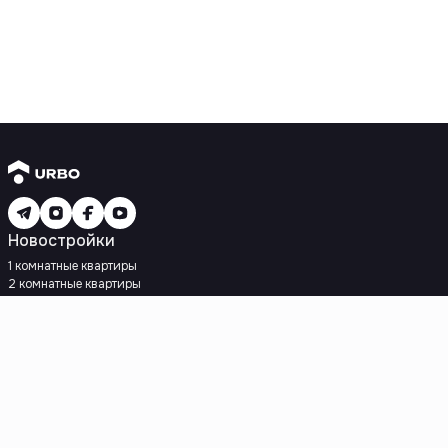
Новостройки
1 комнатные квартиры
2 комнатные квартиры
3 комнатные квартиры
Рядом с метро
Есть рассрочка
Ипотека
Вторичное жилье
1 комнатные квартиры
2 комнатные квартиры
3 комнатные квартиры