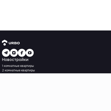
Новостройки
1 комнатные квартиры
2 комнатные квартиры
3 комнатные квартиры
Рядом с метро
Есть рассрочка
Ипотека
Вторичное жилье
1 комнатные квартиры
2 комнатные квартиры
3 комнатные квартиры