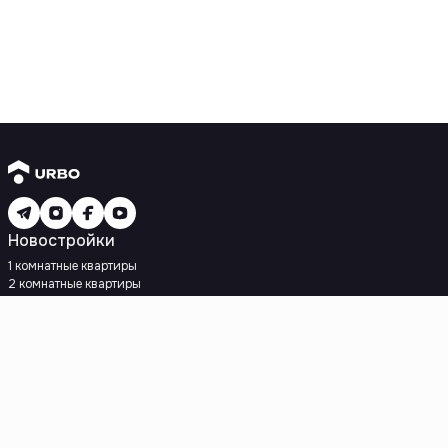
Новостройки
1 комнатные квартиры
2 комнатные квартиры
3 комнатные квартиры
Рядом с метро
Есть рассрочка
Ипотека
Вторичное жилье
1 комнатные квартиры
2 комнатные квартиры
3 комнатные квартиры