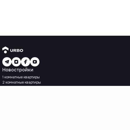
Новостройки
1 комнатные квартиры
2 комнатные квартиры
3 комнатные квартиры
Рядом с метро
Есть рассрочка
Ипотека
Вторичное жилье
1 комнатные квартиры
2 комнатные квартиры
3 комнатные квартиры