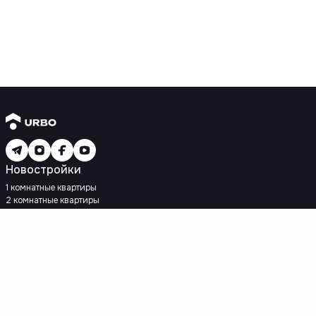
Новостройки
1 комнатные квартиры
2 комнатные квартиры
3 комнатные квартиры
Рядом с метро
Есть рассрочка
Ипотека
Вторичное жилье
1 комнатные квартиры
2 комнатные квартиры
3 комнатные квартиры