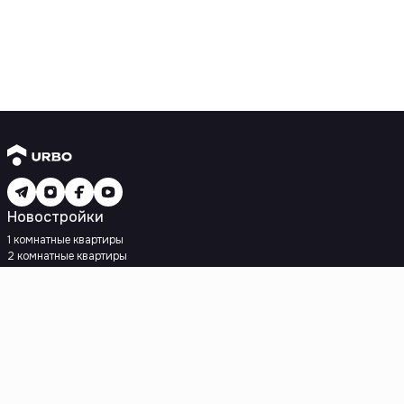
Новостройки
1 комнатные квартиры
2 комнатные квартиры
3 комнатные квартиры
Рядом с метро
Есть рассрочка
Ипотека
Вторичное жилье
1 комнатные квартиры
2 комнатные квартиры
3 комнатные квартиры