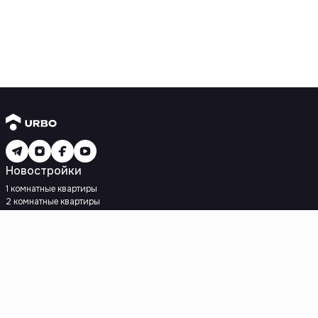
Новостройки
1 комнатные квартиры
2 комнатные квартиры
3 комнатные квартиры
Рядом с метро
Есть рассрочка
Ипотека
Вторичное жилье
1 комнатные квартиры
2 комнатные квартиры
3 комнатные квартиры