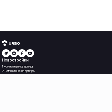
Новостройки
1 комнатные квартиры
2 комнатные квартиры
3 комнатные квартиры
Рядом с метро
Есть рассрочка
Ипотека
Вторичное жилье
1 комнатные квартиры
2 комнатные квартиры
3 комнатные квартиры