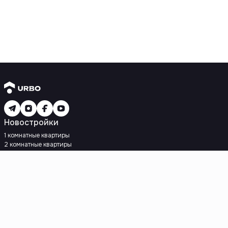
Новостройки
1 комнатные квартиры
2 комнатные квартиры
3 комнатные квартиры
Рядом с метро
Есть рассрочка
Ипотека
Вторичное жилье
1 комнатные квартиры
2 комнатные квартиры
3 комнатные квартиры