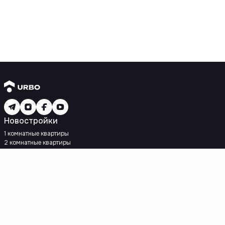
Новостройки
1 комнатные квартиры
2 комнатные квартиры
3 комнатные квартиры
Рядом с метро
Есть рассрочка
Ипотека
Вторичное жилье
1 комнатные квартиры
2 комнатные квартиры
3 комнатные квартиры