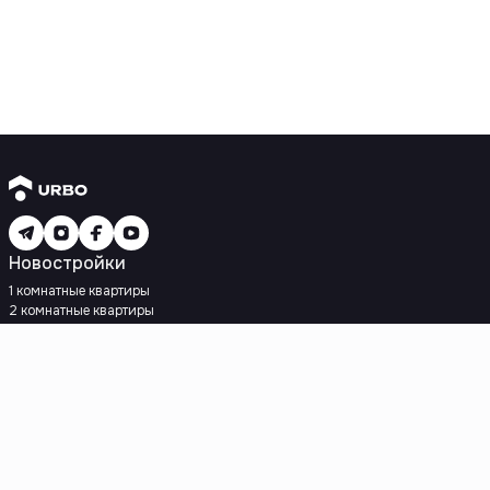
Новостройки
1 комнатные квартиры
2 комнатные квартиры
3 комнатные квартиры
Рядом с метро
Есть рассрочка
Ипотека
Вторичное жилье
1 комнатные квартиры
2 комнатные квартиры
3 комнатные квартиры