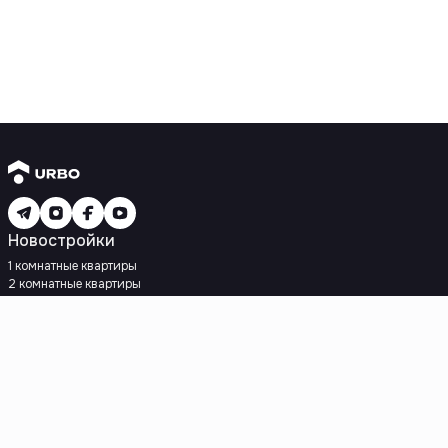
Новостройки
1 комнатные квартиры
2 комнатные квартиры
3 комнатные квартиры
Рядом с метро
Есть рассрочка
Ипотека
Вторичное жилье
1 комнатные квартиры
2 комнатные квартиры
3 комнатные квартиры