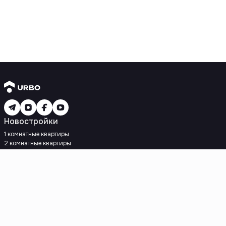
Новостройки
1 комнатные квартиры
2 комнатные квартиры
3 комнатные квартиры
Рядом с метро
Есть рассрочка
Ипотека
Вторичное жилье
1 комнатные квартиры
2 комнатные квартиры
3 комнатные квартиры