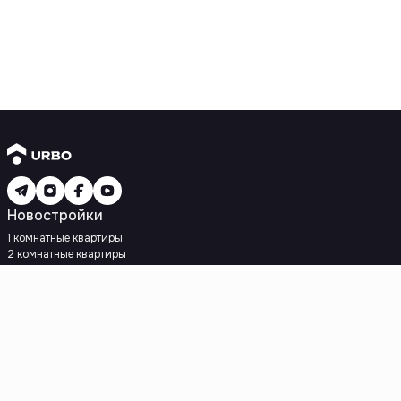
Новостройки
1 комнатные квартиры
2 комнатные квартиры
3 комнатные квартиры
Рядом с метро
Есть рассрочка
Ипотека
Вторичное жилье
1 комнатные квартиры
2 комнатные квартиры
3 комнатные квартиры