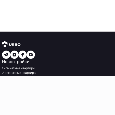
Новостройки
1 комнатные квартиры
2 комнатные квартиры
3 комнатные квартиры
Рядом с метро
Есть рассрочка
Ипотека
Вторичное жилье
1 комнатные квартиры
2 комнатные квартиры
3 комнатные квартиры