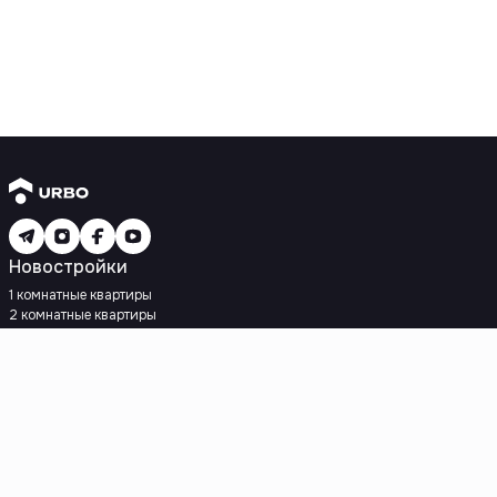
Новостройки
1 комнатные квартиры
2 комнатные квартиры
3 комнатные квартиры
Рядом с метро
Есть рассрочка
Ипотека
Вторичное жилье
1 комнатные квартиры
2 комнатные квартиры
3 комнатные квартиры