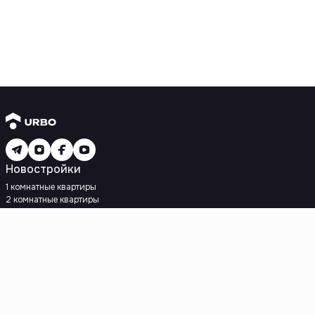
Новостройки
1 комнатные квартиры
2 комнатные квартиры
3 комнатные квартиры
Рядом с метро
Есть рассрочка
Ипотека
Вторичное жилье
1 комнатные квартиры
2 комнатные квартиры
3 комнатные квартиры