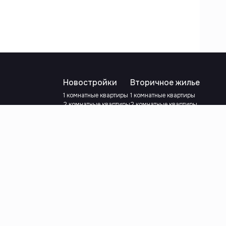
Новостройки
Вторичное жилье
1 комнатные квартиры
1 комнатные квартиры
2 комнатные квартиры
2 комнатные квартиры
3 комнатные квартиры
3 комнатные квартиры
Рядом с метро
С ремонтом
Есть рассрочка
Рядом с метро
Ипотека
сылки
Выберите валюту
:
сум
y.e.
Выберите язык
: