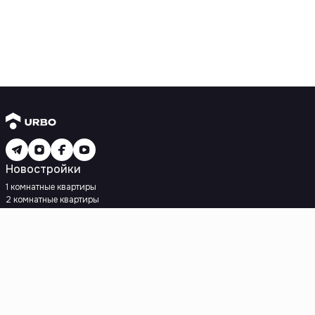
Новостройки
1 комнатные квартиры
2 комнатные квартиры
3 комнатные квартиры
Рядом с метро
Есть рассрочка
Ипотека
Вторичное жилье
1 комнатные квартиры
2 комнатные квартиры
3 комнатные квартиры