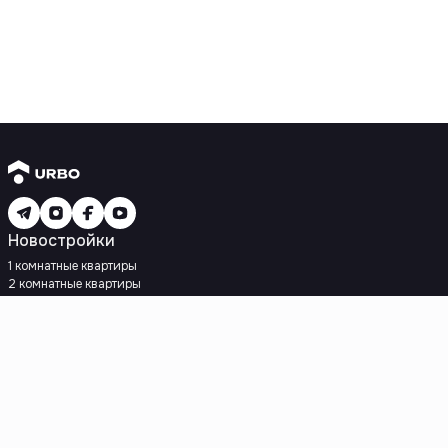
Новостройки
1 комнатные квартиры
2 комнатные квартиры
3 комнатные квартиры
Рядом с метро
Есть рассрочка
Ипотека
Вторичное жилье
1 комнатные квартиры
2 комнатные квартиры
3 комнатные квартиры