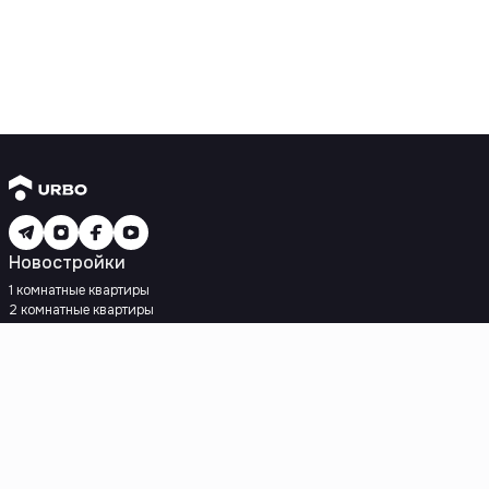
Новостройки
1 комнатные квартиры
2 комнатные квартиры
3 комнатные квартиры
Рядом с метро
Есть рассрочка
Ипотека
Вторичное жилье
1 комнатные квартиры
2 комнатные квартиры
3 комнатные квартиры