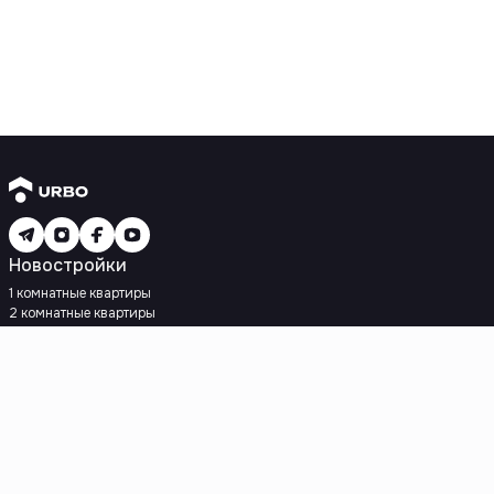
Новостройки
1 комнатные квартиры
2 комнатные квартиры
3 комнатные квартиры
Рядом с метро
Есть рассрочка
Ипотека
Вторичное жилье
1 комнатные квартиры
2 комнатные квартиры
3 комнатные квартиры