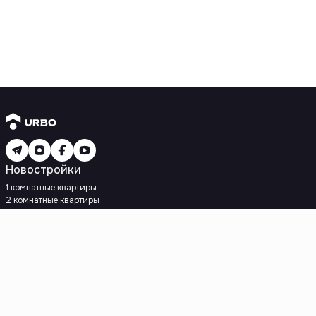
Новостройки
1 комнатные квартиры
2 комнатные квартиры
3 комнатные квартиры
Рядом с метро
Есть рассрочка
Ипотека
Вторичное жилье
1 комнатные квартиры
2 комнатные квартиры
3 комнатные квартиры