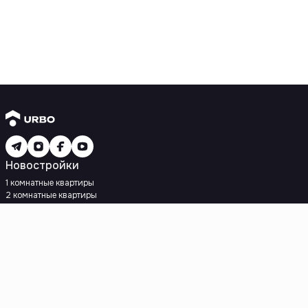
Новостройки
1 комнатные квартиры
2 комнатные квартиры
3 комнатные квартиры
Рядом с метро
Есть рассрочка
Ипотека
Вторичное жилье
1 комнатные квартиры
2 комнатные квартиры
3 комнатные квартиры