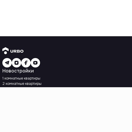
Новостройки
1 комнатные квартиры
2 комнатные квартиры
3 комнатные квартиры
Рядом с метро
Есть рассрочка
Ипотека
Вторичное жилье
1 комнатные квартиры
2 комнатные квартиры
3 комнатные квартиры