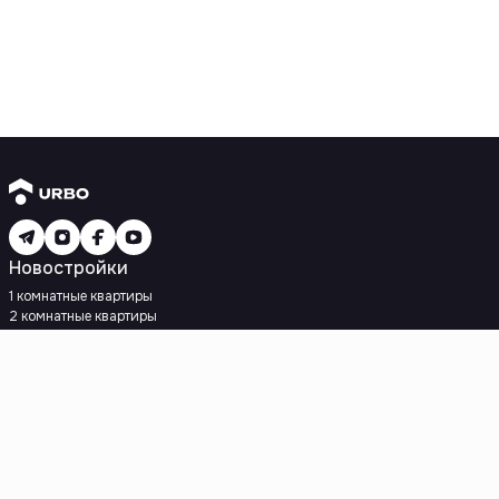
Новостройки
1 комнатные квартиры
2 комнатные квартиры
3 комнатные квартиры
Рядом с метро
Есть рассрочка
Ипотека
Вторичное жилье
1 комнатные квартиры
2 комнатные квартиры
3 комнатные квартиры