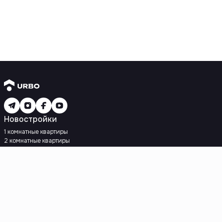
Новостройки
1 комнатные квартиры
2 комнатные квартиры
3 комнатные квартиры
Рядом с метро
Есть рассрочка
Ипотека
Вторичное жилье
1 комнатные квартиры
2 комнатные квартиры
3 комнатные квартиры