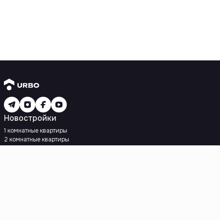
Новостройки
1 комнатные квартиры
2 комнатные квартиры
3 комнатные квартиры
Рядом с метро
Есть рассрочка
Ипотека
Вторичное жилье
1 комнатные квартиры
2 комнатные квартиры
3 комнатные квартиры