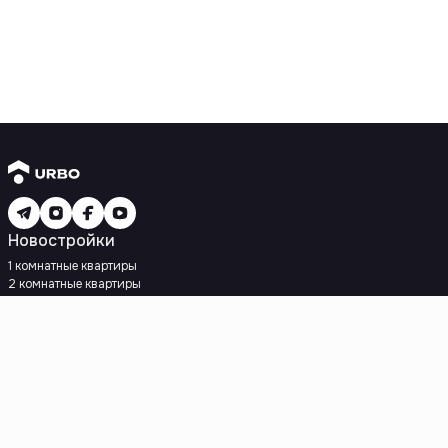
Новостройки
1 комнатные квартиры
2 комнатные квартиры
3 комнатные квартиры
Рядом с метро
Есть рассрочка
Ипотека
Вторичное жилье
1 комнатные квартиры
2 комнатные квартиры
3 комнатные квартиры