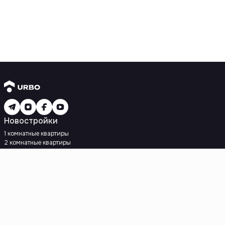
Новостройки
1 комнатные квартиры
2 комнатные квартиры
3 комнатные квартиры
Рядом с метро
Есть рассрочка
Ипотека
Вторичное жилье
1 комнатные квартиры
2 комнатные квартиры
3 комнатные квартиры