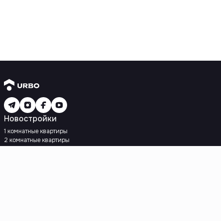
Новостройки
1 комнатные квартиры
2 комнатные квартиры
3 комнатные квартиры
Рядом с метро
Есть рассрочка
Ипотека
Вторичное жилье
1 комнатные квартиры
2 комнатные квартиры
3 комнатные квартиры