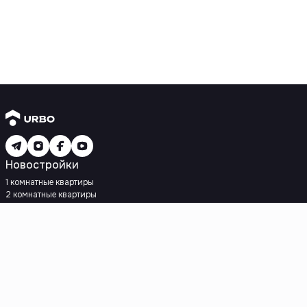
Новостройки
1 комнатные квартиры
2 комнатные квартиры
3 комнатные квартиры
Рядом с метро
Есть рассрочка
Ипотека
Вторичное жилье
1 комнатные квартиры
2 комнатные квартиры
3 комнатные квартиры