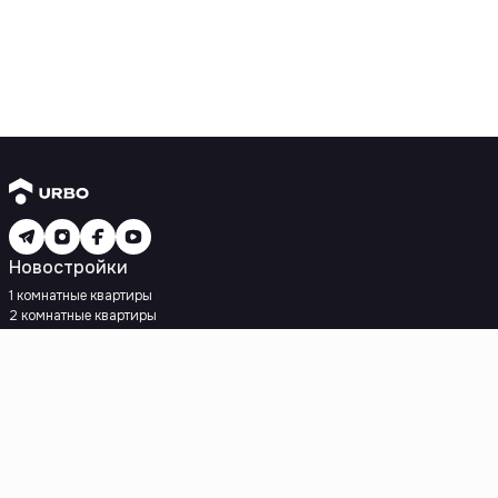
Новостройки
1 комнатные квартиры
2 комнатные квартиры
3 комнатные квартиры
Рядом с метро
Есть рассрочка
Ипотека
Вторичное жилье
1 комнатные квартиры
2 комнатные квартиры
3 комнатные квартиры