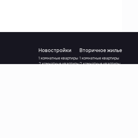
Новостройки
Вторичное жилье
1 комнатные квартиры
1 комнатные квартиры
2 комнатные квартиры
2 комнатные квартиры
3 комнатные квартиры
3 комнатные квартиры
Рядом с метро
С ремонтом
Есть рассрочка
Рядом с метро
Ипотека
сылки
Выберите валюту
:
сум
y.e.
Выберите язык
: