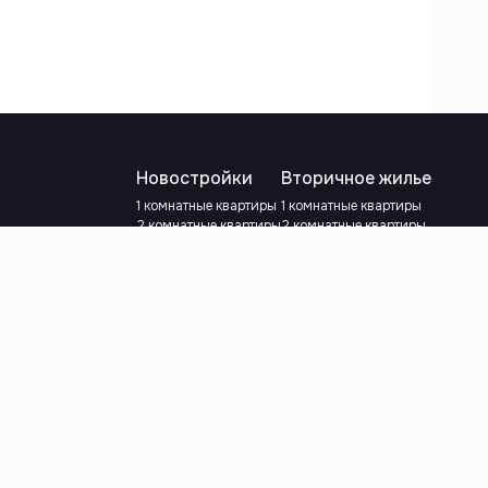
Новостройки
Вторичное жилье
1 комнатные квартиры
1 комнатные квартиры
2 комнатные квартиры
2 комнатные квартиры
3 комнатные квартиры
3 комнатные квартиры
Рядом с метро
С ремонтом
Есть рассрочка
Рядом с метро
Ипотека
сылки
Выберите валюту
:
сум
y.e.
Выберите язык
: