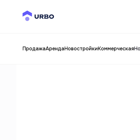
Продажа
Аренда
Новостройки
Коммерческая
Н
Квартиры
Долгосрочная аренда
Аренда
Посуточна
Прод
предложений
Каталог застройщиков
Катал
Акции и скидки
предложений
Каталог застройщиков
Катал
Каталог застройщиков
Катал
Каталог застройщиков
Катал