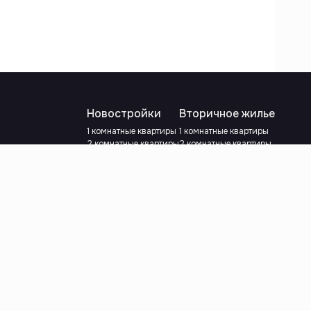
Новостройки
Вторичное жилье
1 комнатные квартиры
1 комнатные квартиры
2 комнатные квартиры
2 комнатные квартиры
3 комнатные квартиры
3 комнатные квартиры
Рядом с метро
С ремонтом
Есть рассрочка
Рядом с метро
Ипотека
сылки
Выберите валюту
:
сум
y.e.
Выберите язык
: