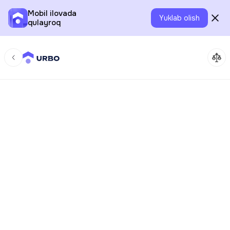
Mobil ilovada
Yuklab olish
qulayroq