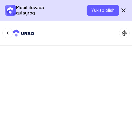
Mobil ilovada
Yuklab olish
qulayroq