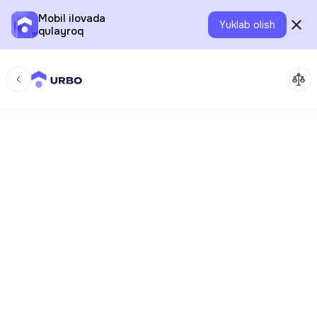
Mobil ilovada
Yuklab olish
qulayroq